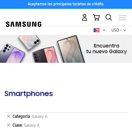
Aceptamos las principales tarjetas de crédito.
Mi carrito
Mon
USD -
dólar
estadounid
Smartphones
Eliminar
Categoría
Galaxy A
este
Eliminar
Clase
Galaxy A
artículo
este