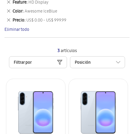
Eliminar
Feature
HD Display
artículo
este
Eliminar
Color
Awesome IceBlue
artículo
este
Eliminar
Precio
US$ 0.00 - US$ 999.99
artículo
este
Eliminar todo
artículo
3
artículos
Filtrar por