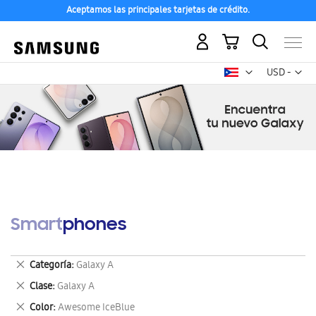
Aceptamos las principales tarjetas de crédito.
Mi carrito
Mon
USD -
dólar
estadounid
Smartphones
Eliminar
Categoría
Galaxy A
este
Eliminar
Clase
Galaxy A
artículo
este
Eliminar
Color
Awesome IceBlue
artículo