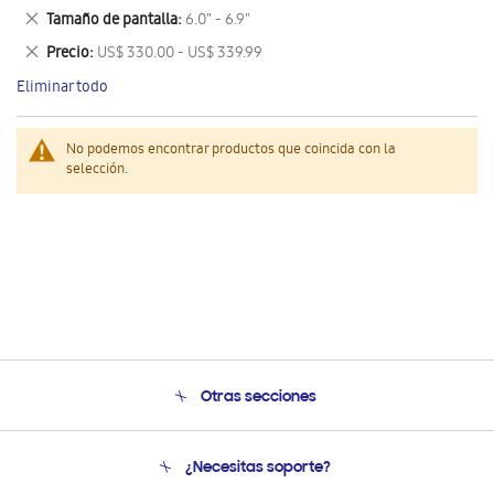
este
Eliminar
Tamaño de pantalla
6.0" - 6.9"
artículo
este
Eliminar
Precio
US$ 330.00 - US$ 339.99
artículo
este
Eliminar todo
artículo
No podemos encontrar productos que coincida con la
selección.
Otras secciones
Conócenos
¿Necesitas soporte?
Soporte