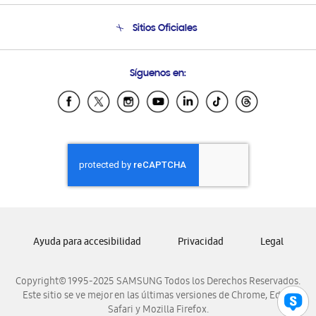
Seguimiento de tu pedido
Soporte telefónico
Sitios Oficiales
Condiciones de Compra
Soporte vía eMail
Preguntas Frecuentes
Samsung Costa Rica
Síguenos en:
Samsung Ecuador
Samsung El Salvador
Samsung Guatemala
Samsung Honduras
Samsung Nicaragua
Samsung Panamá
Samsung República Dominicana
Samsung Venezuela
Ayuda para accesibilidad
Privacidad
Legal
Copyright© 1995-2025 SAMSUNG Todos los Derechos Reservados.
Este sitio se ve mejor en las últimas versiones de Chrome, Edge,
Safari y Mozilla Firefox.