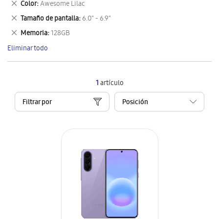
Eliminar
Color
Awesome Lilac
artículo
este
Eliminar
Tamaño de pantalla
6.0" - 6.9"
artículo
este
Eliminar
Memoria
128GB
artículo
este
Eliminar todo
artículo
1
artículo
Filtrar por