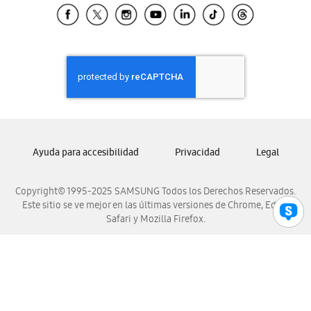
Samsung El Salvador
Samsung Guatemala
Samsung Honduras
Samsung Nicaragua
Samsung Panamá
Samsung República Dominicana
Samsung Venezuela
Ayuda para accesibilidad
Privacidad
Legal
Copyright© 1995-2025 SAMSUNG Todos los Derechos Reservados.
Este sitio se ve mejor en las últimas versiones de Chrome, Edge,
Safari y Mozilla Firefox.