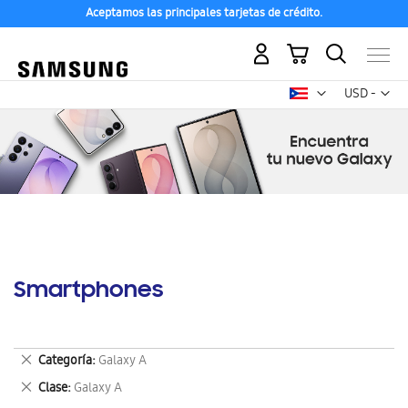
Aceptamos las principales tarjetas de crédito.
Mi carrito
Mon
USD -
dólar
estadounid
Smartphones
Eliminar
Categoría
Galaxy A
este
Eliminar
Clase
Galaxy A
artículo
este