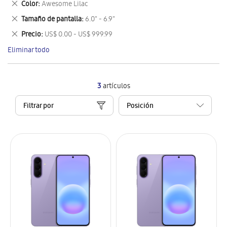
Eliminar
Color
Awesome Lilac
artículo
este
Eliminar
Tamaño de pantalla
6.0" - 6.9"
artículo
este
Eliminar
Precio
US$ 0.00 - US$ 999.99
artículo
este
Eliminar todo
artículo
3
artículos
Filtrar por