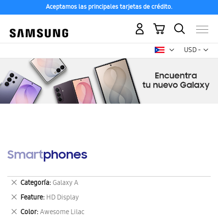
Aceptamos las principales tarjetas de crédito.
Mi carrito
Mon
USD -
dólar
estadounid
Smartphones
Eliminar
Categoría
Galaxy A
este
Eliminar
Feature
HD Display
artículo
este
Eliminar
Color
Awesome Lilac
artículo