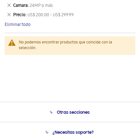
este
Eliminar
Camara
24MP o más
artículo
este
Eliminar
Precio
US$ 200.00 - US$ 299.99
artículo
este
Eliminar todo
artículo
No podemos encontrar productos que coincida con la
selección.
Otras secciones
Conócenos
¿Necesitas soporte?
Soporte