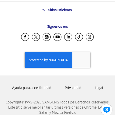
Seguimiento de tu pedido
Soporte telefónico
Sitios Oficiales
Condiciones de Compra
Soporte vía eMail
Preguntas Frecuentes
Samsung Costa Rica
Síguenos en:
Samsung Ecuador
Samsung El Salvador
Samsung Guatemala
Samsung Honduras
Samsung Nicaragua
Samsung Panamá
Samsung República Dominicana
Samsung Venezuela
Ayuda para accesibilidad
Privacidad
Legal
Copyright© 1995-2025 SAMSUNG Todos los Derechos Reservados.
Este sitio se ve mejor en las últimas versiones de Chrome, Edge,
Safari y Mozilla Firefox.