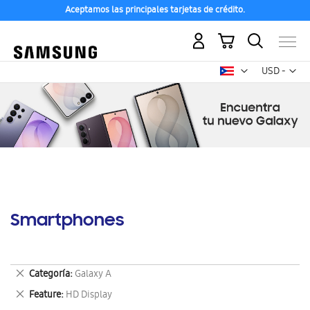
Aceptamos las principales tarjetas de crédito.
Mi carrito
Mon
USD -
dólar
estadounid
Smartphones
Eliminar
Categoría
Galaxy A
este
Eliminar
Feature
HD Display
artículo
este