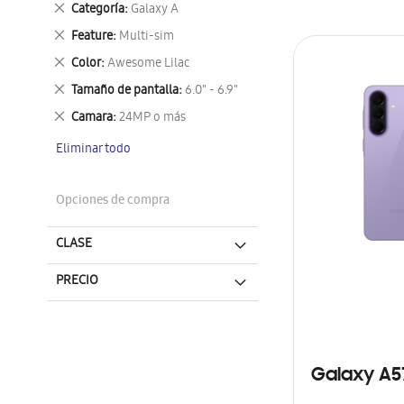
Eliminar
Categoría
Galaxy A
este
Eliminar
Feature
Multi-sim
artículo
este
Eliminar
Color
Awesome Lilac
artículo
este
Eliminar
Tamaño de pantalla
6.0" - 6.9"
artículo
este
Eliminar
Camara
24MP o más
artículo
este
Eliminar todo
artículo
Opciones de compra
CLASE
PRECIO
Galaxy A5