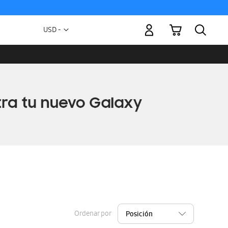
Mi carrito
Moneda
USD -
dólar
estadounidense
Ordenar por