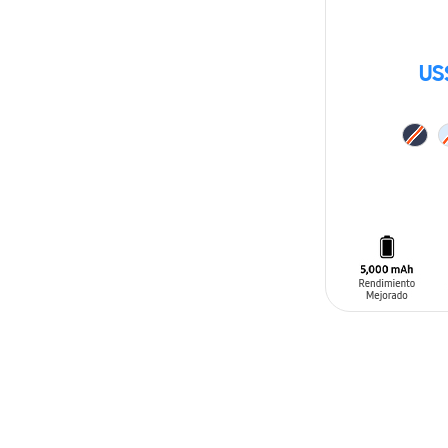
US
AÑADIR AL C