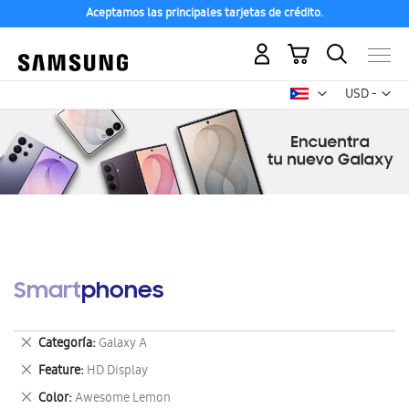
Aceptamos las principales tarjetas de crédito.
Mi carrito
Mon
USD -
dólar
estadounid
Smartphones
Eliminar
Categoría
Galaxy A
este
Eliminar
Feature
HD Display
artículo
este
Eliminar
Color
Awesome Lemon
artículo