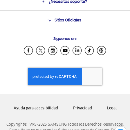
¿Necesitas soporte?
Soporte
Seguimiento de tu pedido
Soporte telefónico
Sitios Oficiales
Condiciones de Compra
Soporte vía eMail
Preguntas Frecuentes
Samsung Costa Rica
Síguenos en:
Samsung Ecuador
Samsung El Salvador
Samsung Guatemala
Samsung Honduras
Samsung Nicaragua
Samsung Panamá
Samsung República Dominicana
Samsung Venezuela
Ayuda para accesibilidad
Privacidad
Legal
Copyright© 1995-2025 SAMSUNG Todos los Derechos Reservados.