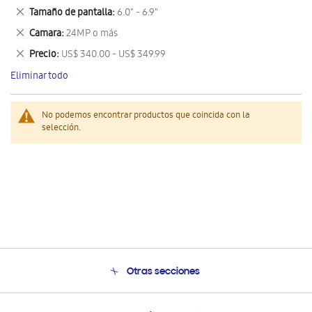
este
Eliminar
Tamaño de pantalla
6.0" - 6.9"
artículo
este
Eliminar
Camara
24MP o más
artículo
este
Eliminar
Precio
US$ 340.00 - US$ 349.99
artículo
este
Eliminar todo
artículo
No podemos encontrar productos que coincida con la
selección.
Otras secciones
Conócenos