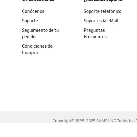
Conócenos
Soporte telefónico
Soporte
Soporte vía eMail
Seguimiento de tu
Preguntas
pedido
Frecuentes
Condiciones de
Compra
Copyright© 1995-2025 SAMSUNG Todos los D
Este sitio se ve mejor en las últimas versiones de Chrome