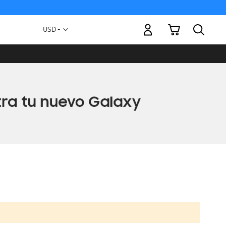
Mi carrito
Moneda
USD -
dólar
estadounidense