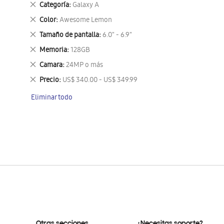
Eliminar
Categoría
Galaxy A
este
Eliminar
Color
Awesome Lemon
artículo
este
Eliminar
Tamaño de pantalla
6.0" - 6.9"
artículo
este
Eliminar
Memoria
128GB
artículo
este
Eliminar
Camara
24MP o más
artículo
este
Eliminar
Precio
US$ 340.00 - US$ 349.99
artículo
este
Eliminar todo
artículo
Otras secciones
¿Necesitas soporte?