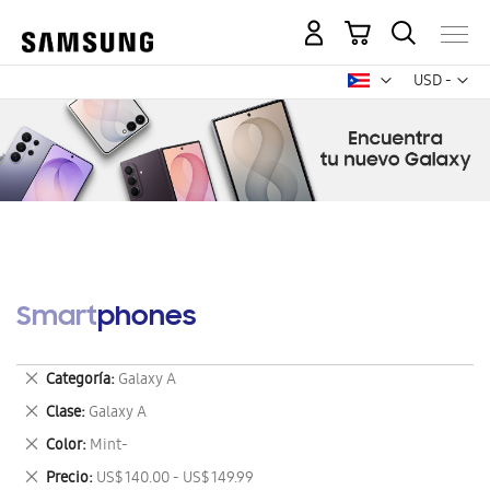
Mi carrito
Mon
USD -
dólar
estadounid
Smartphones
Eliminar
Categoría
Galaxy A
este
Eliminar
Clase
Galaxy A
artículo
este
Eliminar
Color
Mint-
artículo
este
Eliminar
Precio
US$ 140.00 - US$ 149.99
artículo