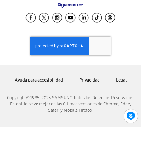
Síguenos en:
Samsung Ecuador
Samsung El Salvador
Samsung Guatemala
Samsung Honduras
Samsung Nicaragua
Samsung Panamá
Samsung República Dominicana
Samsung Venezuela
Ayuda para accesibilidad
Privacidad
Legal
Copyright© 1995-2025 SAMSUNG Todos los Derechos Reservados.
Este sitio se ve mejor en las últimas versiones de Chrome, Edge,
Safari y Mozilla Firefox.