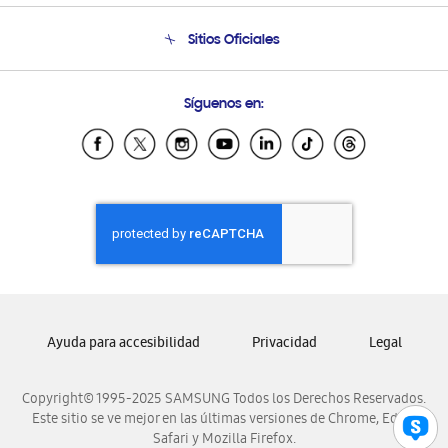
Seguimiento de tu pedido
Soporte telefónico
Sitios Oficiales
Condiciones de Compra
Soporte vía eMail
Preguntas Frecuentes
Samsung Costa Rica
Síguenos en:
Samsung Ecuador
Samsung El Salvador
Samsung Guatemala
Samsung Honduras
Samsung Nicaragua
Samsung Panamá
Samsung República Dominicana
Samsung Venezuela
Ayuda para accesibilidad
Privacidad
Legal
Copyright© 1995-2025 SAMSUNG Todos los Derechos Reservados.
Este sitio se ve mejor en las últimas versiones de Chrome, Edge,
Safari y Mozilla Firefox.