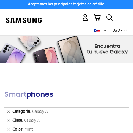
Aceptamos las principales tarjetas de crédito.
Mi carrito
Mon
USD -
dólar
estadounid
Smartphones
Eliminar
Categoría
Galaxy A
este
Eliminar
Clase
Galaxy A
artículo
este
Eliminar
Color
Mint-
artículo