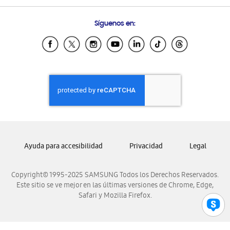
Preguntas Frecuentes
Samsung Costa Rica
Síguenos en:
Samsung Ecuador
Samsung El Salvador
Samsung Guatemala
Samsung Honduras
Samsung Nicaragua
Samsung Panamá
Samsung República Dominicana
Samsung Venezuela
Ayuda para accesibilidad
Privacidad
Legal
Copyright© 1995-2025 SAMSUNG Todos los Derechos Reservados.
Este sitio se ve mejor en las últimas versiones de Chrome, Edge,
Safari y Mozilla Firefox.