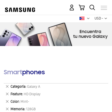
Mi carrito
Mon
USD -
dólar
estadounid
Smartphones
Eliminar
Categoría
Galaxy A
este
Eliminar
Feature
HD Display
artículo
este
Eliminar
Color
Mint-
artículo
este
Eliminar
Memoria
128GB
artículo