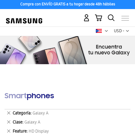
Compra con ENVÍO GRATIS a tu hogar desde 48h hábiles
Mi carrito
Mon
USD -
dólar
estadounid
Smartphones
Eliminar
Categoría
Galaxy A
este
Eliminar
Clase
Galaxy A
artículo
este
Eliminar
Feature
HD Display
artículo