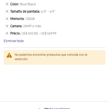
este
Eliminar
Color
Blue Black.
artículo
este
Eliminar
Tamaño de pantalla
6.0" - 6.9"
artículo
este
Eliminar
Memoria
128GB
artículo
este
Eliminar
Camara
24MP o más
artículo
este
Eliminar
Precio
US$ 160.00 - US$ 169.99
artículo
este
Eliminar todo
artículo
No podemos encontrar productos que coincida con la
selección.