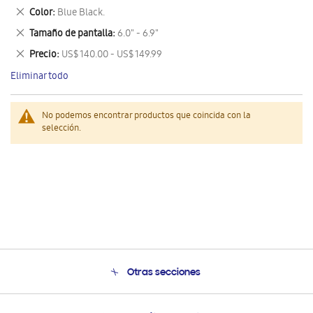
este
Eliminar
Color
Blue Black.
artículo
este
Eliminar
Tamaño de pantalla
6.0" - 6.9"
artículo
este
Eliminar
Precio
US$ 140.00 - US$ 149.99
artículo
este
Eliminar todo
artículo
No podemos encontrar productos que coincida con la
selección.
Otras secciones
Conócenos