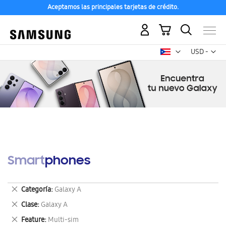
Aceptamos las principales tarjetas de crédito.
Mi carrito
Mon
USD -
dólar
estadounid
Smartphones
Eliminar
Categoría
Galaxy A
este
Eliminar
Clase
Galaxy A
artículo
este
Eliminar
Feature
Multi-sim
artículo