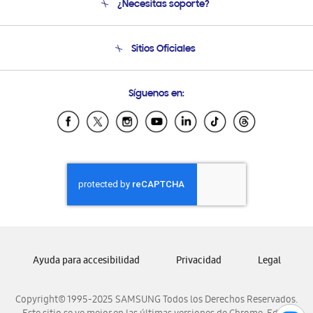
¿Necesitas soporte?
Soporte
Seguimiento de tu pedido
Soporte telefónico
Sitios Oficiales
Condiciones de Compra
Soporte vía eMail
Preguntas Frecuentes
Samsung Costa Rica
Síguenos en:
Samsung Ecuador
Samsung El Salvador
Samsung Guatemala
Samsung Honduras
Samsung Nicaragua
Samsung Panamá
Samsung República Dominicana
Samsung Venezuela
Ayuda para accesibilidad
Privacidad
Legal
Copyright© 1995-2025 SAMSUNG Todos los Derechos Reservados.