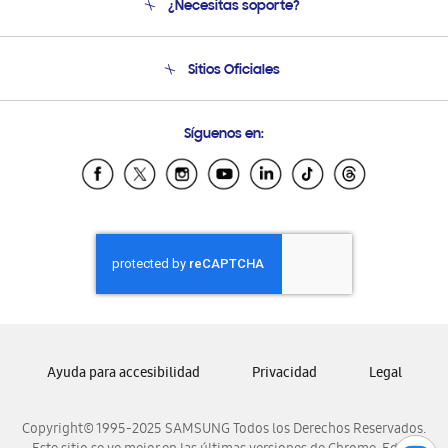
¿Necesitas soporte?
Soporte
Seguimiento de tu pedido
Soporte telefónico
Sitios Oficiales
Condiciones de Compra
Soporte vía eMail
Preguntas Frecuentes
Samsung Costa Rica
Síguenos en:
Samsung Ecuador
Samsung El Salvador
Samsung Guatemala
Samsung Honduras
Samsung Nicaragua
Samsung Panamá
Samsung República Dominicana
Samsung Venezuela
Ayuda para accesibilidad
Privacidad
Legal
Copyright© 1995-2025 SAMSUNG Todos los Derechos Reservados.