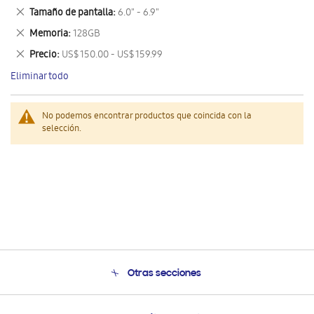
este
Eliminar
Tamaño de pantalla
6.0" - 6.9"
artículo
este
Eliminar
Memoria
128GB
artículo
este
Eliminar
Precio
US$ 150.00 - US$ 159.99
artículo
este
Eliminar todo
artículo
No podemos encontrar productos que coincida con la
selección.
Otras secciones
Conócenos