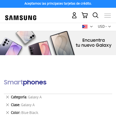
Aceptamos las principales tarjetas de crédito.
Mi carrito
Mon
USD -
dólar
estadounid
Smartphones
Eliminar
Categoría
Galaxy A
este
Eliminar
Clase
Galaxy A
artículo
este
Eliminar
Color
Blue Black.
artículo