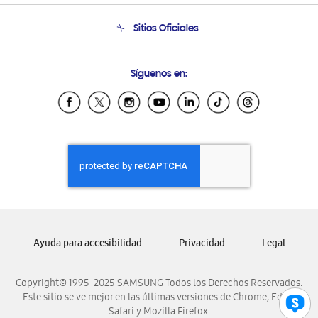
Seguimiento de tu pedido
Soporte telefónico
Sitios Oficiales
Condiciones de Compra
Soporte vía eMail
Preguntas Frecuentes
Samsung Costa Rica
Síguenos en:
Samsung Ecuador
Samsung El Salvador
Samsung Guatemala
Samsung Honduras
Samsung Nicaragua
Samsung Panamá
Samsung República Dominicana
Samsung Venezuela
Ayuda para accesibilidad
Privacidad
Legal
Copyright© 1995-2025 SAMSUNG Todos los Derechos Reservados.
Este sitio se ve mejor en las últimas versiones de Chrome, Edge,
Safari y Mozilla Firefox.