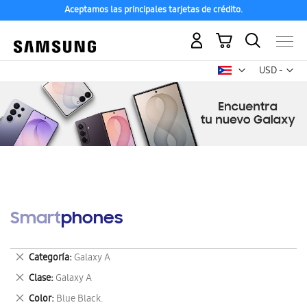
Aceptamos las principales tarjetas de crédito.
Mi carrito
Mon
USD -
dólar
estadounid
Smartphones
Eliminar
Categoría
Galaxy A
este
Eliminar
Clase
Galaxy A
artículo
este
Eliminar
Color
Blue Black.
artículo