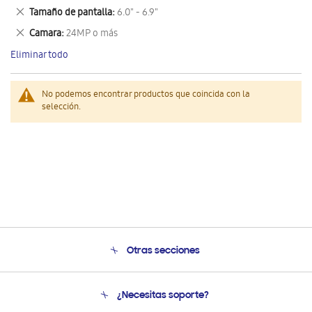
este
Eliminar
Tamaño de pantalla
6.0" - 6.9"
artículo
este
Eliminar
Camara
24MP o más
artículo
este
Eliminar todo
artículo
No podemos encontrar productos que coincida con la
selección.
Otras secciones
Conócenos
¿Necesitas soporte?
Soporte