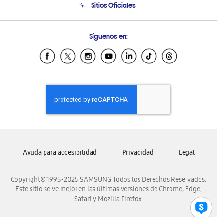
Sitios Oficiales
Condiciones de Compra
Soporte vía eMail
Preguntas Frecuentes
Samsung Costa Rica
Síguenos en:
Samsung Ecuador
Samsung El Salvador
Samsung Guatemala
Samsung Honduras
Samsung Nicaragua
Samsung Panamá
Samsung República Dominicana
Samsung Venezuela
Ayuda para accesibilidad
Privacidad
Legal
Copyright© 1995-2025 SAMSUNG Todos los Derechos Reservados.
Este sitio se ve mejor en las últimas versiones de Chrome, Edge,
Safari y Mozilla Firefox.