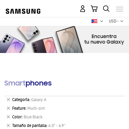
Mi carrito
Mon
USD -
dólar
estadounid
Smartphones
Eliminar
Categoría
Galaxy A
este
Eliminar
Feature
Multi-sim
artículo
este
Eliminar
Color
Blue Black.
artículo
este
Eliminar
Tamaño de pantalla
6.0" - 6.9"
artículo