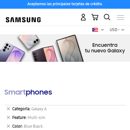
Aceptamos las principales tarjetas de crédito.
Mi carrito
Mon
USD -
dólar
estadounid
Smartphones
Eliminar
Categoría
Galaxy A
este
Eliminar
Feature
Multi-sim
artículo
este
Eliminar
Color
Blue Black.
artículo