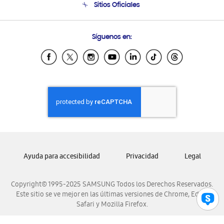
Sitios Oficiales
Condiciones de Compra
Soporte vía eMail
Preguntas Frecuentes
Samsung Costa Rica
Síguenos en:
Samsung Ecuador
Samsung El Salvador
Samsung Guatemala
Samsung Honduras
Samsung Nicaragua
Samsung Panamá
Samsung República Dominicana
Samsung Venezuela
Ayuda para accesibilidad
Privacidad
Legal
Copyright© 1995-2025 SAMSUNG Todos los Derechos Reservados.
Este sitio se ve mejor en las últimas versiones de Chrome, Edge,
Safari y Mozilla Firefox.