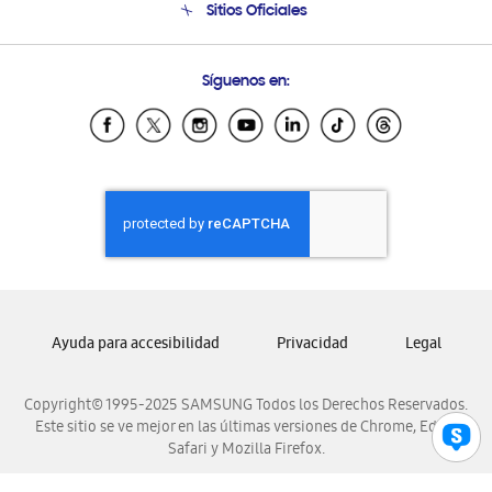
Sitios Oficiales
Condiciones de Compra
Soporte vía eMail
Preguntas Frecuentes
Samsung Costa Rica
Síguenos en:
Samsung Ecuador
Samsung El Salvador
Samsung Guatemala
Samsung Honduras
Samsung Nicaragua
Samsung Panamá
Samsung República Dominicana
Samsung Venezuela
Ayuda para accesibilidad
Privacidad
Legal
Copyright© 1995-2025 SAMSUNG Todos los Derechos Reservados.
Este sitio se ve mejor en las últimas versiones de Chrome, Edge,
Safari y Mozilla Firefox.