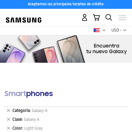
Aceptamos las principales tarjetas de crédito.
Mi carrito
Mon
USD -
dólar
estadounid
Smartphones
Eliminar
Categoría
Galaxy A
este
Eliminar
Clase
Galaxy A
artículo
este
Eliminar
Color
Light Gray
artículo