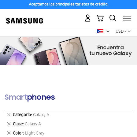
Aceptamos las principales tarjetas de crédito.
Mi carrito
Mon
USD -
dólar
estadounid
Smartphones
Eliminar
Categoría
Galaxy A
este
Eliminar
Clase
Galaxy A
artículo
este
Eliminar
Color
Light Gray
artículo