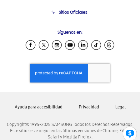
Seguimiento de tu pedido
Soporte telefónico
Sitios Oficiales
Condiciones de Compra
Soporte vía eMail
Preguntas Frecuentes
Samsung Costa Rica
Síguenos en:
Samsung Ecuador
Samsung El Salvador
Samsung Guatemala
Samsung Honduras
Samsung Nicaragua
Samsung Panamá
Samsung República Dominicana
Samsung Venezuela
Ayuda para accesibilidad
Privacidad
Legal
Copyright© 1995-2025 SAMSUNG Todos los Derechos Reservados.
Este sitio se ve mejor en las últimas versiones de Chrome, Edge,
Safari y Mozilla Firefox.