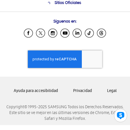
Sitios Oficiales
Condiciones de Compra
Soporte vía eMail
Preguntas Frecuentes
Samsung Costa Rica
Síguenos en:
Samsung Ecuador
Samsung El Salvador
Samsung Guatemala
Samsung Honduras
Samsung Nicaragua
Samsung Panamá
Samsung República Dominicana
Samsung Venezuela
Ayuda para accesibilidad
Privacidad
Legal
Copyright© 1995-2025 SAMSUNG Todos los Derechos Reservados.
Este sitio se ve mejor en las últimas versiones de Chrome, Edge,
Safari y Mozilla Firefox.