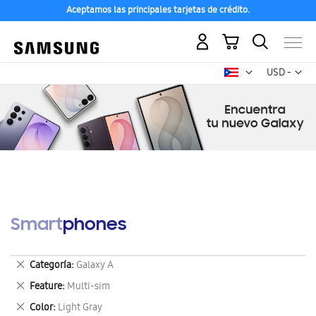
Aceptamos las principales tarjetas de crédito.
Mi carrito
Mon
USD -
dólar
estadounid
Smartphones
Eliminar
Categoría
Galaxy A
este
Eliminar
Feature
Multi-sim
artículo
este
Eliminar
Color
Light Gray
artículo