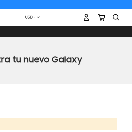
Mi carrito
Moneda
USD -
dólar
estadounidense