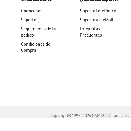
Conócenos
Soporte telefónico
Soporte
Soporte vía eMail
Seguimiento de tu
Preguntas
pedido
Frecuentes
Condiciones de
Compra
Copyright© 1995-2025 SAMSUNG Todos los D
Este sitio se ve mejor en las últimas versiones de Chrome