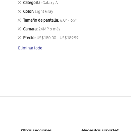
Eliminar
Categoría
Galaxy A
este
Eliminar
Color
Light Gray
artículo
este
Eliminar
Tamaño de pantalla
6.0" - 6.9"
artículo
este
Eliminar
Camara
24MP o más
artículo
este
Eliminar
Precio
US$ 180.00 - US$ 189.99
artículo
este
Eliminar todo
artículo
Otras secciones
¿Necesitas soporte?