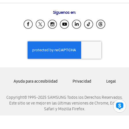
Preguntas Frecuentes
Samsung Costa Rica
Síguenos en:
Samsung Ecuador
Samsung El Salvador
Samsung Guatemala
Samsung Honduras
Samsung Nicaragua
Samsung Panamá
Samsung República Dominicana
Samsung Venezuela
Ayuda para accesibilidad
Privacidad
Legal
Copyright© 1995-2025 SAMSUNG Todos los Derechos Reservados.
Este sitio se ve mejor en las últimas versiones de Chrome, Edge,
Safari y Mozilla Firefox.