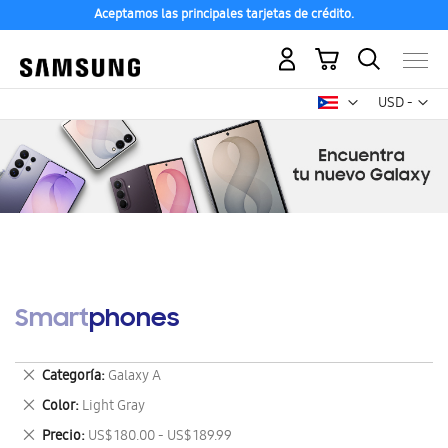
Aceptamos las principales tarjetas de crédito.
Mi carrito
Mon
USD -
dólar
estadounid
Smartphones
Eliminar
Categoría
Galaxy A
este
Eliminar
Color
Light Gray
artículo
este
Eliminar
Precio
US$ 180.00 - US$ 189.99
artículo