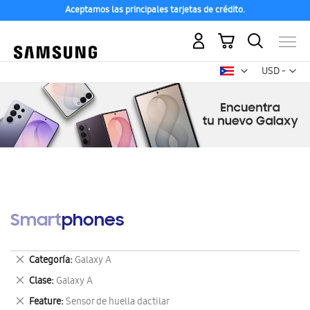
Aceptamos las principales tarjetas de crédito.
Mi carrito
Mon
USD -
dólar
estadounid
Smartphones
Eliminar
Categoría
Galaxy A
este
Eliminar
Clase
Galaxy A
artículo
este
Eliminar
Feature
Sensor de huella dactilar
artículo