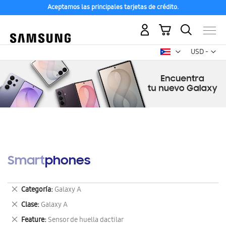
Aceptamos las principales tarjetas de crédito.
Mi carrito
Mon
USD -
dólar
estadounid
Smartphones
Eliminar
Categoría
Galaxy A
este
Eliminar
Clase
Galaxy A
artículo
este
Eliminar
Feature
Sensor de huella dactilar
artículo