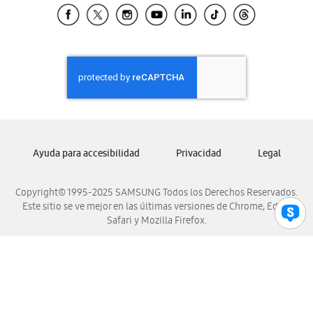
Samsung El Salvador
Samsung Guatemala
Samsung Honduras
Samsung Nicaragua
Samsung Panamá
Samsung República Dominicana
Samsung Venezuela
Ayuda para accesibilidad
Privacidad
Legal
Copyright© 1995-2025 SAMSUNG Todos los Derechos Reservados.
Este sitio se ve mejor en las últimas versiones de Chrome, Edge,
Safari y Mozilla Firefox.