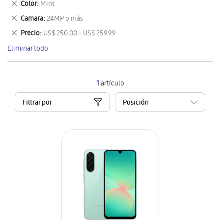
Eliminar
Color
Mint
artículo
este
Eliminar
Camara
24MP o más
artículo
este
Eliminar
Precio
US$ 250.00 - US$ 259.99
artículo
este
Eliminar todo
artículo
1
artículo
Filtrar por