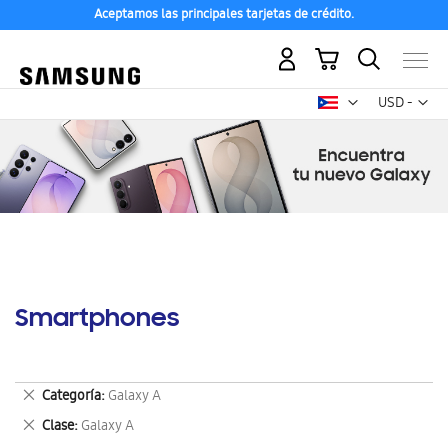
Aceptamos las principales tarjetas de crédito.
Mi carrito
Mon
USD -
dólar
estadounid
Smartphones
Eliminar
Categoría
Galaxy A
este
Eliminar
Clase
Galaxy A
artículo
este