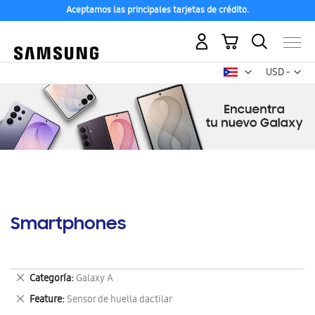
Aceptamos las principales tarjetas de crédito.
Mi carrito
Mon
USD -
dólar
estadounid
Smartphones
Eliminar
Categoría
Galaxy A
este
Eliminar
Feature
Sensor de huella dactilar
artículo
este