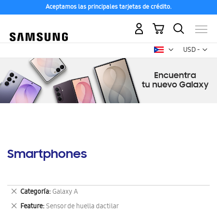
Aceptamos las principales tarjetas de crédito.
Mi carrito
Mon
USD -
dólar
estadounid
Smartphones
Eliminar
Categoría
Galaxy A
este
Eliminar
Feature
Sensor de huella dactilar
artículo
este