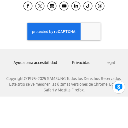
Samsung El Salvador
Samsung Guatemala
Samsung Honduras
Samsung Nicaragua
Samsung Panamá
Samsung República Dominicana
Samsung Venezuela
Ayuda para accesibilidad
Privacidad
Legal
Copyright© 1995-2025 SAMSUNG Todos los Derechos Reservados.
Este sitio se ve mejor en las últimas versiones de Chrome, Edge,
Safari y Mozilla Firefox.