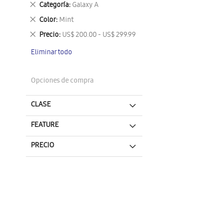
Eliminar
Categoría
Galaxy A
este
Eliminar
Color
Mint
artículo
este
Eliminar
Precio
US$ 200.00 - US$ 299.99
artículo
este
Eliminar todo
artículo
Opciones de compra
CLASE
FEATURE
PRECIO