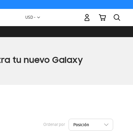
Mi carrito
Moneda
USD -
dólar
estadounidense
Ordenar por