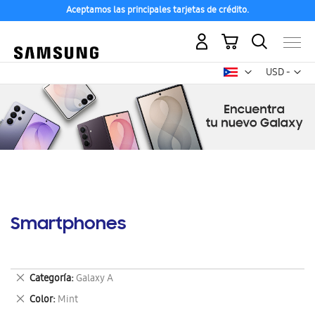
Aceptamos las principales tarjetas de crédito.
Mi carrito
Mon
USD -
dólar
estadounid
Smartphones
Eliminar
Categoría
Galaxy A
este
Eliminar
Color
Mint
artículo
este