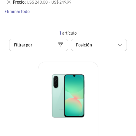
Eliminar
Precio
US$ 240.00 - US$ 249.99
artículo
este
Eliminar todo
artículo
1
artículo
Filtrar por