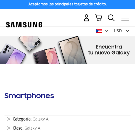
Aceptamos las principales tarjetas de crédito.
Mi carrito
Mon
USD -
dólar
estadounid
Smartphones
Eliminar
Categoría
Galaxy A
este
Eliminar
Clase
Galaxy A
artículo
este