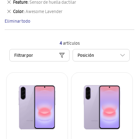
Eliminar
Feature
Sensor de huella dactilar
artículo
este
Eliminar
Color
Awesome Lavender
artículo
este
Eliminar todo
artículo
4
artículos
Filtrar por