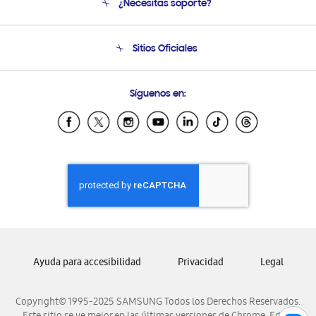
¿Necesitas soporte?
Soporte
Seguimiento de tu pedido
Soporte telefónico
Sitios Oficiales
Condiciones de Compra
Soporte vía eMail
Preguntas Frecuentes
Samsung Costa Rica
Síguenos en:
Samsung Ecuador
Samsung El Salvador
Samsung Guatemala
Samsung Honduras
Samsung Nicaragua
Samsung Panamá
Samsung República Dominicana
Samsung Venezuela
Ayuda para accesibilidad
Privacidad
Legal
Copyright© 1995-2025 SAMSUNG Todos los Derechos Reservados.