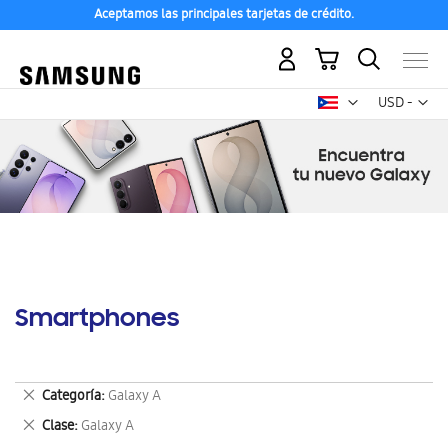
Aceptamos las principales tarjetas de crédito.
Mi carrito
Mon
USD -
dólar
estadounid
Smartphones
Eliminar
Categoría
Galaxy A
este
Eliminar
Clase
Galaxy A
artículo
este