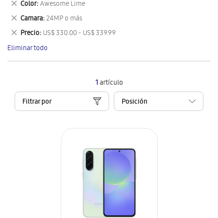
Eliminar
Color
Awesome Lime
artículo
este
Eliminar
Camara
24MP o más
artículo
este
Eliminar
Precio
US$ 330.00 - US$ 339.99
artículo
este
Eliminar todo
artículo
1
artículo
Filtrar por