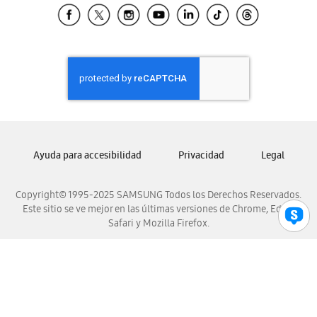
Samsung El Salvador
Samsung Guatemala
Samsung Honduras
Samsung Nicaragua
Samsung Panamá
Samsung República Dominicana
Samsung Venezuela
Ayuda para accesibilidad
Privacidad
Legal
Copyright© 1995-2025 SAMSUNG Todos los Derechos Reservados.
Este sitio se ve mejor en las últimas versiones de Chrome, Edge,
Safari y Mozilla Firefox.