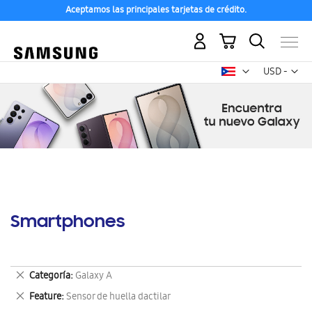
Aceptamos las principales tarjetas de crédito.
Mi carrito
Mon
USD -
dólar
estadounid
Smartphones
Eliminar
Categoría
Galaxy A
este
Eliminar
Feature
Sensor de huella dactilar
artículo
este