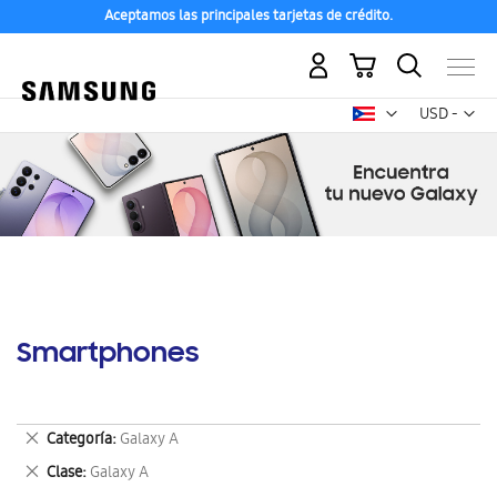
Aceptamos las principales tarjetas de crédito.
Mi carrito
Mon
USD -
dólar
estadounid
Smartphones
Eliminar
Categoría
Galaxy A
este
Eliminar
Clase
Galaxy A
artículo
este