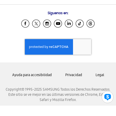
Preguntas Frecuentes
Samsung Costa Rica
Síguenos en:
Samsung Ecuador
Samsung El Salvador
Samsung Guatemala
Samsung Honduras
Samsung Nicaragua
Samsung Panamá
Samsung República Dominicana
Samsung Venezuela
Ayuda para accesibilidad
Privacidad
Legal
Copyright© 1995-2025 SAMSUNG Todos los Derechos Reservados.
Este sitio se ve mejor en las últimas versiones de Chrome, Edge,
Safari y Mozilla Firefox.