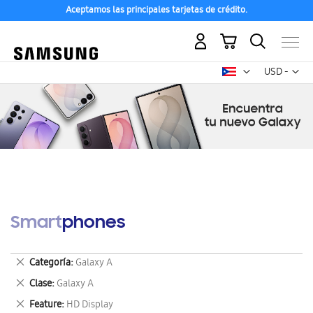
Aceptamos las principales tarjetas de crédito.
Mi carrito
Mon
USD -
dólar
estadounid
Smartphones
Eliminar
Categoría
Galaxy A
este
Eliminar
Clase
Galaxy A
artículo
este
Eliminar
Feature
HD Display
artículo