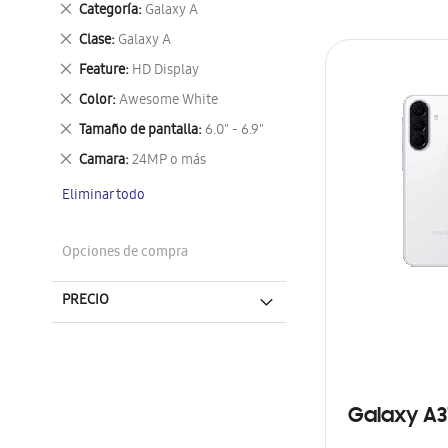
Eliminar
Categoría
Galaxy A
este
Eliminar
Clase
Galaxy A
artículo
este
Eliminar
Feature
HD Display
artículo
este
Eliminar
Color
Awesome White
artículo
este
Eliminar
Tamaño de pantalla
6.0" - 6.9"
artículo
este
Eliminar
Camara
24MP o más
artículo
este
Eliminar todo
artículo
Opciones de compra
PRECIO
Galaxy A3