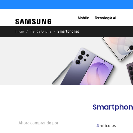
Mobile
Tecnología AI
Smartphones
Inicio
Tienda Online
Smartphon
Ahora comprando por
4
artículos