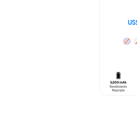
US
AÑADIR AL C