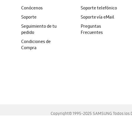
Conócenos
Soporte telefónico
Soporte
Soporte vía eMail
Seguimiento de tu
Preguntas
pedido
Frecuentes
Condiciones de
Compra
Copyright© 1995-2025 SAMSUNG Todos los D
Este sitio se ve mejor en las últimas versiones de Chrome