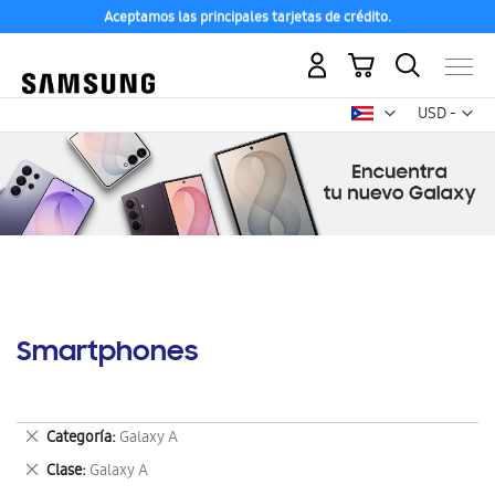
Aceptamos las principales tarjetas de crédito.
Mi carrito
Mon
USD -
dólar
estadounid
Smartphones
Eliminar
Categoría
Galaxy A
este
Eliminar
Clase
Galaxy A
artículo
este