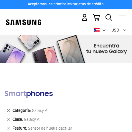
Aceptamos las principales tarjetas de crédito.
Mi carrito
Mon
USD -
dólar
estadounid
Smartphones
Eliminar
Categoría
Galaxy A
este
Eliminar
Clase
Galaxy A
artículo
este
Eliminar
Feature
Sensor de huella dactilar
artículo