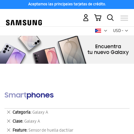
Aceptamos las principales tarjetas de crédito.
Mi carrito
Mon
USD -
dólar
estadounid
Smartphones
Eliminar
Categoría
Galaxy A
este
Eliminar
Clase
Galaxy A
artículo
este
Eliminar
Feature
Sensor de huella dactilar
artículo