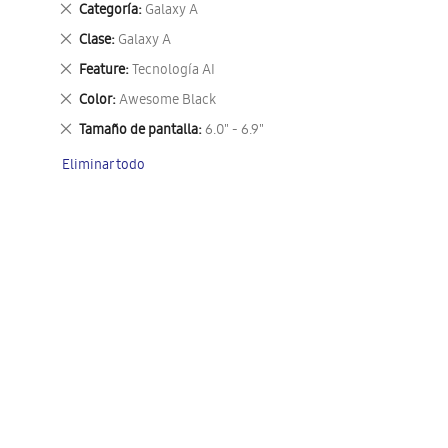
Eliminar
Categoría
Galaxy A
este
Eliminar
Clase
Galaxy A
artículo
este
Eliminar
Feature
Tecnología AI
artículo
este
Eliminar
Color
Awesome Black
artículo
este
Eliminar
Tamaño de pantalla
6.0" - 6.9"
artículo
este
Eliminar todo
artículo