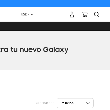
Mi carrito
Moneda
USD -
dólar
estadounidense
Ordenar por