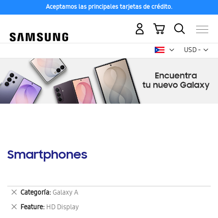
Aceptamos las principales tarjetas de crédito.
Mi carrito
Mon
USD -
dólar
estadounid
Smartphones
Eliminar
Categoría
Galaxy A
este
Eliminar
Feature
HD Display
artículo
este