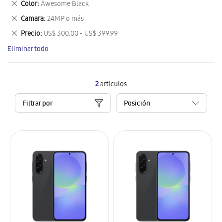
Eliminar
Color
Awesome Black
artículo
este
Eliminar
Camara
24MP o más
artículo
este
Eliminar
Precio
US$ 300.00 - US$ 399.99
artículo
este
Eliminar todo
artículo
2
artículos
Filtrar por