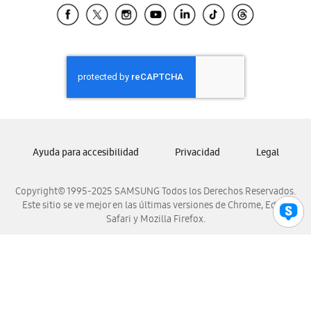
Samsung El Salvador
Samsung Guatemala
Samsung Honduras
Samsung Nicaragua
Samsung Panamá
Samsung República Dominicana
Samsung Venezuela
Ayuda para accesibilidad
Privacidad
Legal
Copyright© 1995-2025 SAMSUNG Todos los Derechos Reservados.
Este sitio se ve mejor en las últimas versiones de Chrome, Edge,
Safari y Mozilla Firefox.