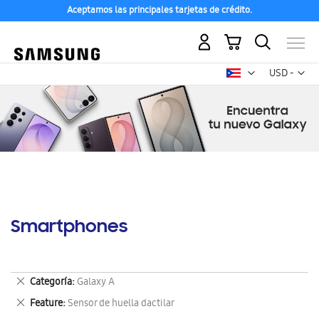
Aceptamos las principales tarjetas de crédito.
Mi carrito
Mon
USD -
dólar
estadounid
Smartphones
Eliminar
Categoría
Galaxy A
este
Eliminar
Feature
Sensor de huella dactilar
artículo
este