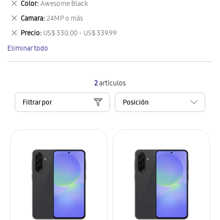
Eliminar
Color
Awesome Black
artículo
este
Eliminar
Camara
24MP o más
artículo
este
Eliminar
Precio
US$ 330.00 - US$ 339.99
artículo
este
Eliminar todo
artículo
2
artículos
Filtrar por