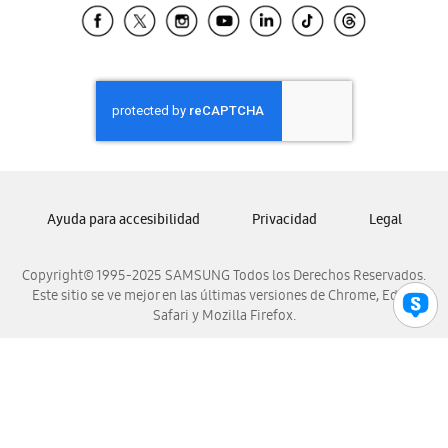
Samsung El Salvador
Samsung Guatemala
Samsung Honduras
Samsung Nicaragua
Samsung Panamá
Samsung República Dominicana
Samsung Venezuela
Ayuda para accesibilidad
Privacidad
Legal
Copyright© 1995-2025 SAMSUNG Todos los Derechos Reservados.
Este sitio se ve mejor en las últimas versiones de Chrome, Edge,
Safari y Mozilla Firefox.