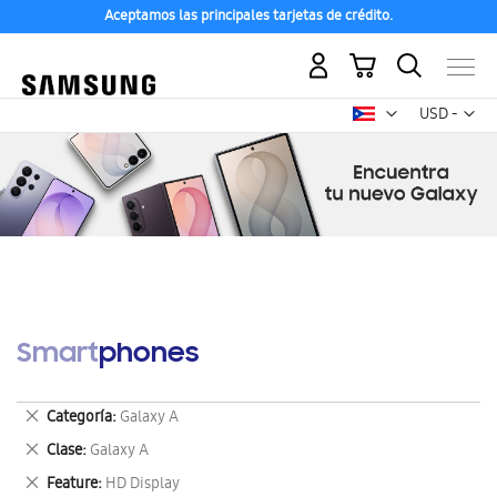
Aceptamos las principales tarjetas de crédito.
Mi carrito
Mon
USD -
dólar
estadounid
Smartphones
Eliminar
Categoría
Galaxy A
este
Eliminar
Clase
Galaxy A
artículo
este
Eliminar
Feature
HD Display
artículo