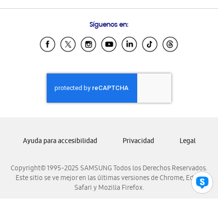
Preguntas Frecuentes
Samsung Costa Rica
Síguenos en:
Samsung Ecuador
Samsung El Salvador
Samsung Guatemala
Samsung Honduras
Samsung Nicaragua
Samsung Panamá
Samsung República Dominicana
Samsung Venezuela
Ayuda para accesibilidad
Privacidad
Legal
Copyright© 1995-2025 SAMSUNG Todos los Derechos Reservados.
Este sitio se ve mejor en las últimas versiones de Chrome, Edge,
Safari y Mozilla Firefox.