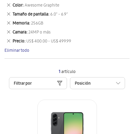
este
Eliminar
Color
Awesome Graphite
artículo
este
Eliminar
Tamaño de pantalla
6.0" - 6.9"
artículo
este
Eliminar
Memoria
256GB
artículo
este
Eliminar
Camara
24MP o más
artículo
este
Eliminar
Precio
US$ 400.00 - US$ 499.99
artículo
este
Eliminar todo
artículo
1
artículo
Filtrar por