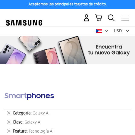
Aceptamos las principales tarjetas de crédito.
Mi carrito
Mon
USD -
dólar
estadounid
Smartphones
Eliminar
Categoría
Galaxy A
este
Eliminar
Clase
Galaxy A
artículo
este
Eliminar
Feature
Tecnología AI
artículo