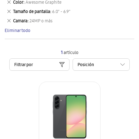
Eliminar
Color
Awesome Graphite
artículo
este
Eliminar
Tamaño de pantalla
6.0" - 6.9"
artículo
este
Eliminar
Camara
24MP o más
artículo
este
Eliminar todo
artículo
1
artículo
Filtrar por