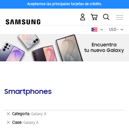
Aceptamos las principales tarjetas de crédito.
Mi carrito
Mon
USD -
dólar
estadounid
Smartphones
Eliminar
Categoría
Galaxy A
este
Eliminar
Clase
Galaxy A
artículo
este