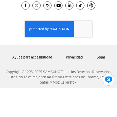
Samsung El Salvador
Samsung Guatemala
Samsung Honduras
Samsung Nicaragua
Samsung Panamá
Samsung República Dominicana
Samsung Venezuela
Ayuda para accesibilidad
Privacidad
Legal
Copyright© 1995-2025 SAMSUNG Todos los Derechos Reservados.
Este sitio se ve mejor en las últimas versiones de Chrome, Edge,
Safari y Mozilla Firefox.