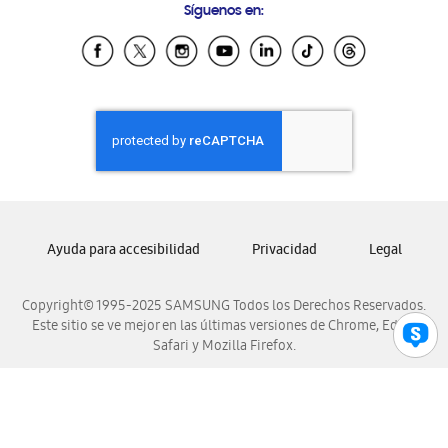
Síguenos en:
Samsung Ecuador
Samsung El Salvador
Samsung Guatemala
Samsung Honduras
Samsung Nicaragua
Samsung Panamá
Samsung República Dominicana
Samsung Venezuela
Ayuda para accesibilidad
Privacidad
Legal
Copyright© 1995-2025 SAMSUNG Todos los Derechos Reservados.
Este sitio se ve mejor en las últimas versiones de Chrome, Edge,
Safari y Mozilla Firefox.