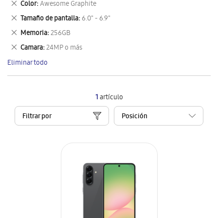
Eliminar
Color
Awesome Graphite
artículo
este
Eliminar
Tamaño de pantalla
6.0" - 6.9"
artículo
este
Eliminar
Memoria
256GB
artículo
este
Eliminar
Camara
24MP o más
artículo
este
Eliminar todo
artículo
1
artículo
Filtrar por