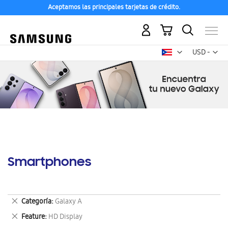
Aceptamos las principales tarjetas de crédito.
Mi carrito
Mon
USD -
dólar
estadounid
Smartphones
Eliminar
Categoría
Galaxy A
este
Eliminar
Feature
HD Display
artículo
este