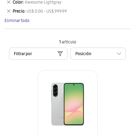
Eliminar
Color
Awesome Lightgray
artículo
este
Eliminar
Precio
US$ 0.00 - US$ 999.99
artículo
este
Eliminar todo
artículo
1
artículo
Filtrar por