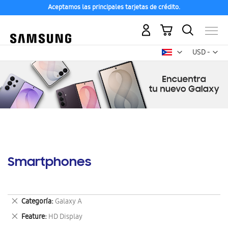
Aceptamos las principales tarjetas de crédito.
Mi carrito
Mon
USD -
dólar
estadounid
Smartphones
Eliminar
Categoría
Galaxy A
este
Eliminar
Feature
HD Display
artículo
este