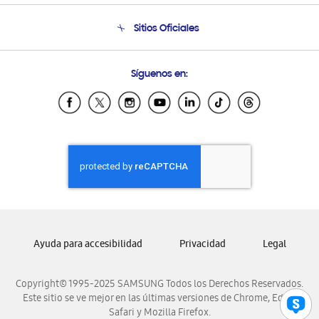
Seguimiento de tu pedido
Soporte telefónico
Sitios Oficiales
Condiciones de Compra
Soporte vía eMail
Preguntas Frecuentes
Samsung Costa Rica
Síguenos en:
Samsung Ecuador
Samsung El Salvador
Samsung Guatemala
Samsung Honduras
Samsung Nicaragua
Samsung Panamá
Samsung República Dominicana
Samsung Venezuela
Ayuda para accesibilidad
Privacidad
Legal
Copyright© 1995-2025 SAMSUNG Todos los Derechos Reservados.
Este sitio se ve mejor en las últimas versiones de Chrome, Edge,
Safari y Mozilla Firefox.