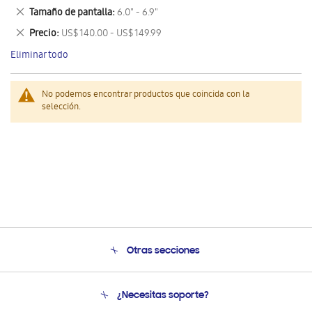
este
Eliminar
Tamaño de pantalla
6.0" - 6.9"
artículo
este
Eliminar
Precio
US$ 140.00 - US$ 149.99
artículo
este
Eliminar todo
artículo
No podemos encontrar productos que coincida con la
selección.
Otras secciones
Conócenos
¿Necesitas soporte?
Soporte