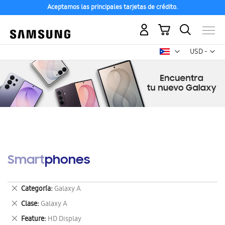
Aceptamos las principales tarjetas de crédito.
Mi carrito
Mon
USD -
dólar
estadounid
Smartphones
Eliminar
Categoría
Galaxy A
este
Eliminar
Clase
Galaxy A
artículo
este
Eliminar
Feature
HD Display
artículo