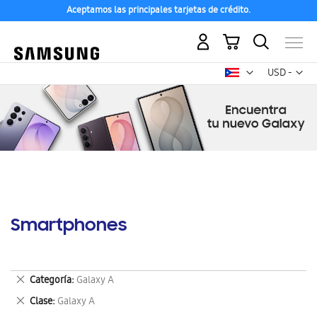
Aceptamos las principales tarjetas de crédito.
Mi carrito
Mon
USD -
dólar
estadounid
Smartphones
Eliminar
Categoría
Galaxy A
este
Eliminar
Clase
Galaxy A
artículo
este