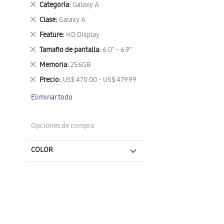
Eliminar
Categoría
Galaxy A
este
Eliminar
Clase
Galaxy A
artículo
este
Eliminar
Feature
HD Display
artículo
este
Eliminar
Tamaño de pantalla
6.0" - 6.9"
artículo
este
Eliminar
Memoria
256GB
artículo
este
Eliminar
Precio
US$ 470.00 - US$ 479.99
artículo
este
Eliminar todo
artículo
Opciones de compra
COLOR